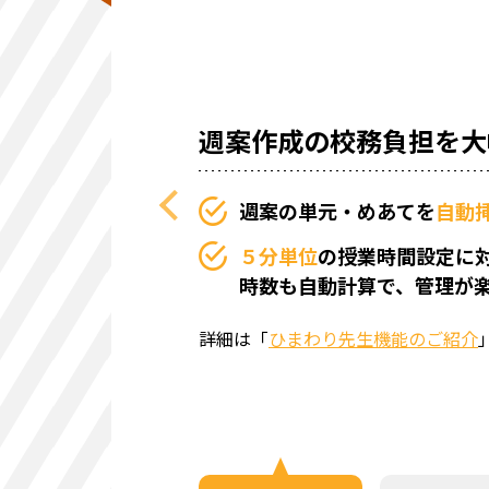
週案作成の校務負担を大
週案の単元・めあてを
自動
５分単位
の授業時間設定に
時数も自動計算で、管理が
詳細は「
ひまわり先生機能のご紹介