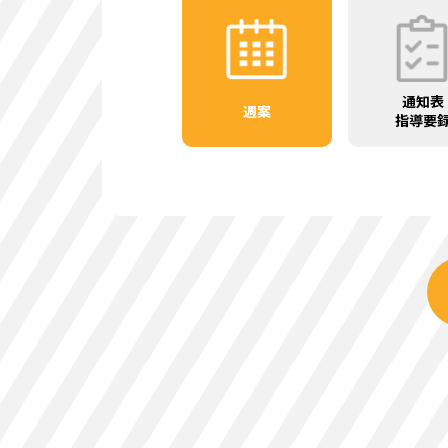
通知表
週案
指導要