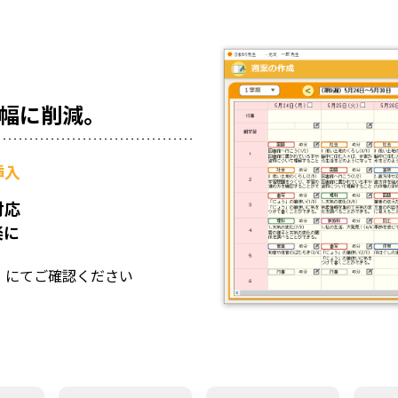
幅に削減。
挿入
対応
楽に
」にてご確認ください