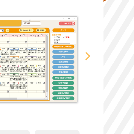
通知表・指導要
先生の時間を生
児童の様子を簡単
「自動フォント調
指導要録作成の時
詳細は「
通知表電子化の
ご確認ください