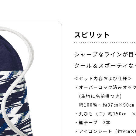
スピリット
シャープなラインが目
クール＆スポーティな
＜セット内容および仕様＞
・オーバーロック済みオッ
(生地に名前欄つき)
綿100%・約37㎝×90㎝
・丸ひも（白）約150㎝ 
・織テープ 2本
・アイロンシート（約9㎝×