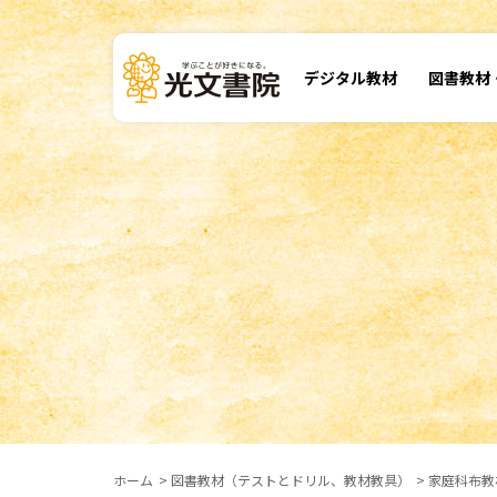
デジタル
教材
図書教材
ホーム
図書教材（テストとドリル、教材教具）
家庭科布教