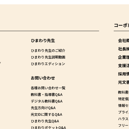
コーポ
ひまわり先生
会社
社長
ひまわり先生のご紹介
企業
ひまわり先生説明動画
グ
ひまわりエディション
支援
採用
お問い合わせ
光文
各種お問い合わせ一覧
教科書
教科書・指導書Q&A
特定個
デジタル教科書Q&A
情報セ
先生方向けQ&A
プライ
光文IDに関するQ&A
ハラス
ひまわり先生Q&A
フリー
ひまわりポケットQ&A