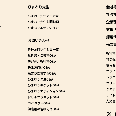
ひまわり先生
会社
社長
ひまわり先生のご紹介
企業
ひまわり先生説明動画
グ
ひまわりエディション
支援
採用
お問い合わせ
光文
各種お問い合わせ一覧
教科書
教科書・指導書Q&A
特定個
デジタル教科書Q&A
情報セ
先生方向けQ&A
プライ
光文IDに関するQ&A
ハラス
ひまわり先生Q&A
フリー
ひまわりポケットQ&A
このサ
ひまわりエディションQ&A
サイト
ドリルプラネットQ&A
光文書
CBTタワーQ&A
保護者の皆様向けQ&A