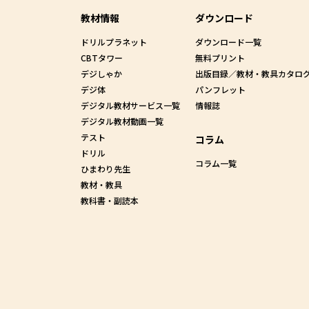
教材情報
ダウンロード
ドリルプラネット
ダウンロード一覧
CBTタワー
無料プリント
デジしゃか
出版目録／教材・教具カタロ
デジ体
パンフレット
デジタル教材サービス一覧
情報誌
デジタル教材動画一覧
テスト
コラム
ドリル
コラム一覧
ひまわり先生
教材・教具
教科書・副読本