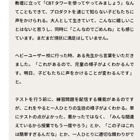
教壇に立って「CBTタワーを使ってやってみましょう」なん
てこともできて、プロダクトを通じて知らない子どもたちに
声をかけられる。大人として生きていて、こんなに嬉しいこ
とはないと思うし、同時に「こんなのでごめんね」とも感じ
トップ
ています。まだまだ現状に満足はしていません。
ヘビーユーザー校に行った時、ある先生から言葉をいただき
ました。「これがあるので、児童の様子がよくわかるんで
#1
事業への想い
す。明日、子どもたちに声をかけることが変わるんです」
と。
#2
共に働きたい仲間
テストを行う前に、練習問題を配信する機能があるのです
が、これをやると一人ひとりの生徒の様子がよくわかる。単
にテストの点がよかった、悪かったではなく、「みんな間違
えているから授業でもう一度やろう」とか、「この子はこれ
#3
社員インタビュー
は簡単すぎるんだな」とか、一人ひとりに適切な関わりがで